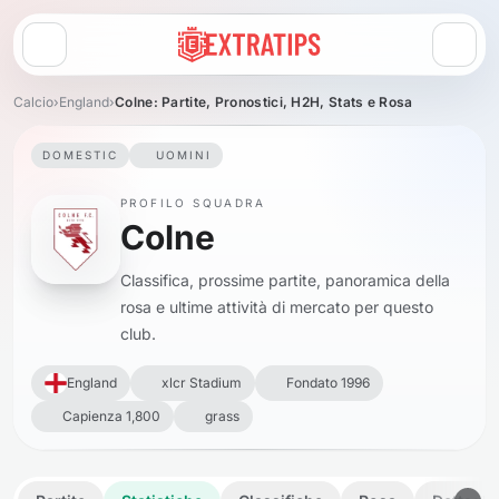
Apri menu
Calcio
›
England
›
Colne: Partite, Pronostici, H2H, Stats e Rosa
DOMESTIC
UOMINI
PROFILO SQUADRA
Colne
Classifica, prossime partite, panoramica della
rosa e ultime attività di mercato per questo
club.
England
xlcr Stadium
Fondato 1996
Capienza 1,800
grass