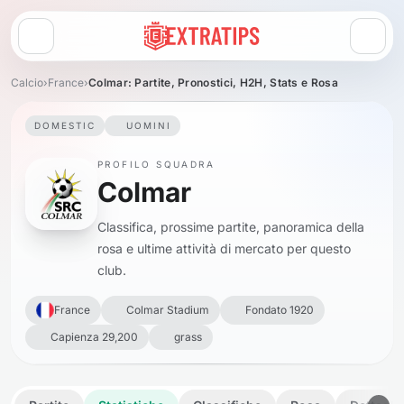
Apri menu
Calcio
›
France
›
Colmar: Partite, Pronostici, H2H, Stats e Rosa
DOMESTIC
UOMINI
PROFILO SQUADRA
Colmar
Classifica, prossime partite, panoramica della
rosa e ultime attività di mercato per questo
club.
France
Colmar Stadium
Fondato 1920
Capienza 29,200
grass