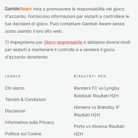
mira a promuovere la responsabilità nel gioco
d'azzardo. Forniscono informazioni per aiutarti a controllare le
tue decisioni di gioco. Puoi contattare Gamble Aware senza
sosta usando il loro sito web.
Ci impegniamo per
Gioco responsabile
e abbiamo diversi modi
per aiutarti a mantenere il controllo e a rendere il gioco
d'azzardo divertente.
LEGALE
RISULTATI H2H
Chi siamo
Randers FC vs Lyngby
Boldklub Risultati H2H
Termini & Condizioni
Horsens vs Brøndby IF
Disclaimer
Risultati H2H
Informativa sulla Privacy
Porto vs Alverca Risultati
Politica sui Cookie
H2H