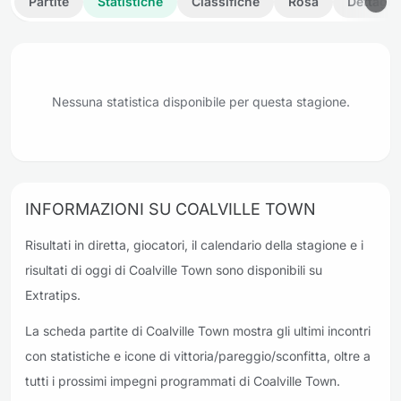
Partite
Statistiche
Classifiche
Rosa
Dettagli
Nessuna statistica disponibile per questa stagione.
INFORMAZIONI SU COALVILLE TOWN
Risultati in diretta, giocatori, il calendario della stagione e i
risultati di oggi di Coalville Town sono disponibili su
Extratips.
La scheda partite di Coalville Town mostra gli ultimi incontri
con statistiche e icone di vittoria/pareggio/sconfitta, oltre a
tutti i prossimi impegni programmati di Coalville Town.