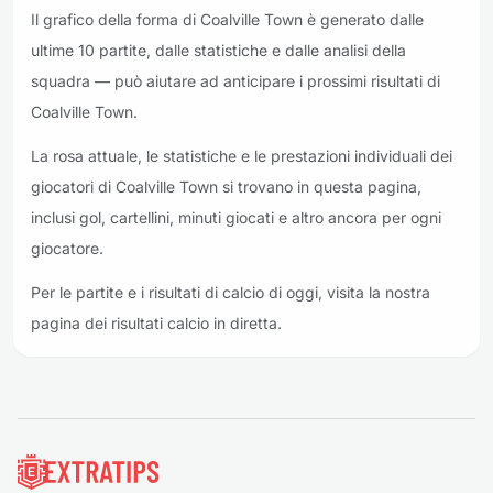
Il grafico della forma di Coalville Town è generato dalle
ultime 10 partite, dalle statistiche e dalle analisi della
squadra — può aiutare ad anticipare i prossimi risultati di
Coalville Town.
La rosa attuale, le statistiche e le prestazioni individuali dei
giocatori di Coalville Town si trovano in questa pagina,
inclusi gol, cartellini, minuti giocati e altro ancora per ogni
giocatore.
Per le partite e i risultati di calcio di oggi, visita la nostra
pagina dei risultati calcio in diretta.
Piè di pagina