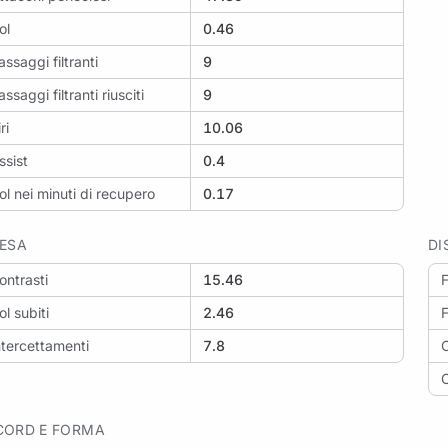
ol
0.46
assaggi filtranti
9
assaggi filtranti riusciti
9
ri
10.06
ssist
0.4
ol nei minuti di recupero
0.17
FESA
DI
ontrasti
15.46
F
ol subiti
2.46
F
ntercettamenti
7.8
C
C
CORD E FORMA