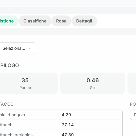
istiche
Classifiche
Rosa
Dettagli
Seleziona
stagione
EPILOGO
35
0.46
Partite
Gol
TACCO
PO
alci d'angolo
4.29
ttacchi
77.14
ttacchi pericolosi
47.89