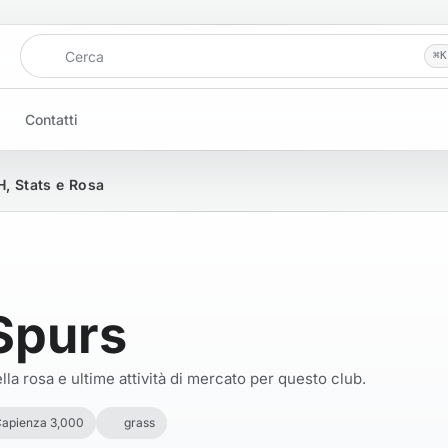
Cerca
⌘
K
Contatti
H, Stats e Rosa
Spurs
la rosa e ultime attività di mercato per questo club.
apienza 3,000
grass