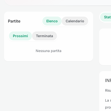
Stat
Partite
Elenco
Calendario
Prossimi
Terminata
Nessuna partita
IN
Ris
La 
pro