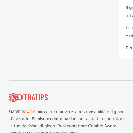
Il 
ad 
La 
car
Per 
Piè di pagina
mira a promuovere la responsabilità nel gioco
d'azzardo. Forniscono informazioni per aiutarti a controllare
le tue decisioni di gioco. Puoi contattare Gamble Aware
senza sosta usando il loro sito web.