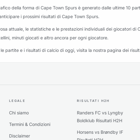
grafico della forma di Cape Town Spurs è generato dalle ultime 10 parti
anticipare i prossimi risultati di Cape Town Spurs.
rosa attuale, le statistiche e le prestazioni individuali dei giocatori d
tellini, minuti giocati e altro ancora per ogni giocatore.
le partite e i risultati di calcio di oggi, visita la nostra pagina dei risult
LEGALE
RISULTATI H2H
Chi siamo
Randers FC vs Lyngby
Boldklub Risultati H2H
Termini & Condizioni
Horsens vs Brøndby IF
Disclaimer
Risultati H2H