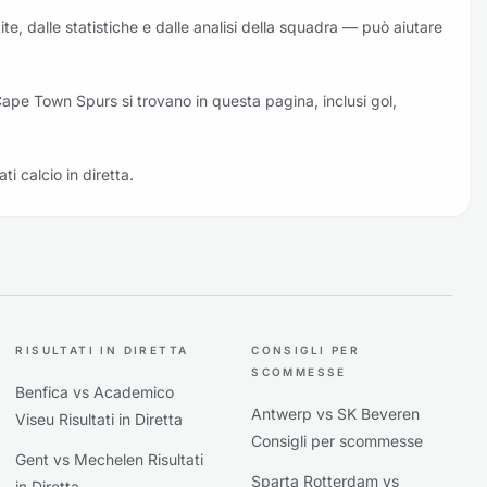
te, dalle statistiche e dalle analisi della squadra — può aiutare
i Cape Town Spurs si trovano in questa pagina, inclusi gol,
ati calcio in diretta.
RISULTATI IN DIRETTA
CONSIGLI PER
SCOMMESSE
Benfica vs Academico
Antwerp vs SK Beveren
Viseu Risultati in Diretta
Consigli per scommesse
Gent vs Mechelen Risultati
Sparta Rotterdam vs
in Diretta