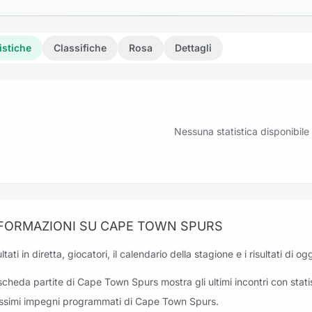
istiche
Classifiche
Rosa
Dettagli
Nessuna statistica disponibile
FORMAZIONI SU CAPE TOWN SPURS
ultati in diretta, giocatori, il calendario della stagione e i risultati di
scheda partite di Cape Town Spurs mostra gli ultimi incontri con statisti
ssimi impegni programmati di Cape Town Spurs.