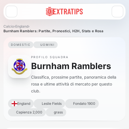
Apri menu
Calcio
›
England
›
Burnham Ramblers: Partite, Pronostici, H2H, Stats e Rosa
DOMESTIC
UOMINI
PROFILO SQUADRA
Burnham Ramblers
Classifica, prossime partite, panoramica della
rosa e ultime attività di mercato per questo
club.
England
Leslie Fields
Fondato 1900
Capienza 2,000
grass