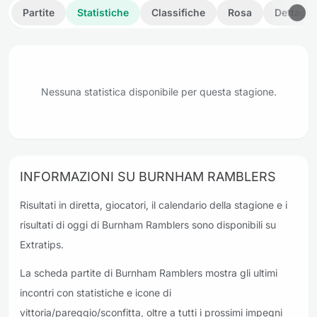
Partite
Statistiche
Classifiche
Rosa
Dettagli
Nessuna statistica disponibile per questa stagione.
INFORMAZIONI SU BURNHAM RAMBLERS
Risultati in diretta, giocatori, il calendario della stagione e i
risultati di oggi di Burnham Ramblers sono disponibili su
Extratips.
La scheda partite di Burnham Ramblers mostra gli ultimi
incontri con statistiche e icone di
vittoria/pareggio/sconfitta, oltre a tutti i prossimi impegni