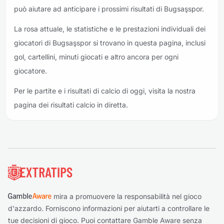
può aiutare ad anticipare i prossimi risultati di Bugsaşspor.
La rosa attuale, le statistiche e le prestazioni individuali dei
giocatori di Bugsaşspor si trovano in questa pagina, inclusi
gol, cartellini, minuti giocati e altro ancora per ogni
giocatore.
Per le partite e i risultati di calcio di oggi, visita la nostra
pagina dei risultati calcio in diretta.
Piè di pagina
mira a promuovere la responsabilità nel gioco
d'azzardo. Forniscono informazioni per aiutarti a controllare le
tue decisioni di gioco. Puoi contattare Gamble Aware senza