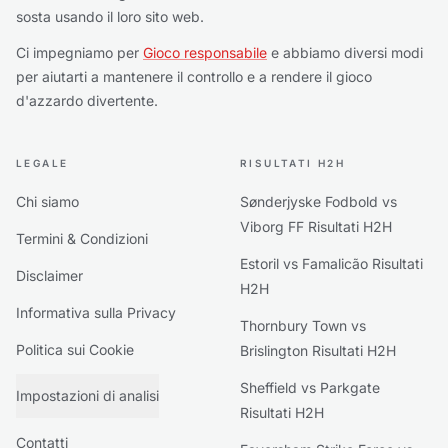
sosta usando il loro sito web.
Ci impegniamo per
Gioco responsabile
e abbiamo diversi modi
per aiutarti a mantenere il controllo e a rendere il gioco
d'azzardo divertente.
LEGALE
RISULTATI H2H
Chi siamo
Sønderjyske Fodbold vs
Viborg FF Risultati H2H
Termini & Condizioni
Estoril vs Famalicão Risultati
Disclaimer
H2H
Informativa sulla Privacy
Thornbury Town vs
Politica sui Cookie
Brislington Risultati H2H
Sheffield vs Parkgate
Impostazioni di analisi
Risultati H2H
Contatti