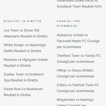
Faversham Strike Force vs
Snodland Town Risultati H2H
RISULTATI IN DIRETTA
CONSIGLI PER
SCOMMESSE
Lye Town vs Stone Old
Aylesbury United vs
Alleynians Risultati in Diretta
Flackwell Heath FC Consigli
White Ensign vs Heybridge
per scommesse
Swifts Risultati in Diretta
Thetford Town vs Yaxley FC
Romulus vs Highgate United
Consigli per scommesse
Risultati in Diretta
Hilltop vs Grays Athletic
Dudley Town vs Droitwich
Consigli per scommesse
Spa Risultati in Diretta
Cribbs vs Fairford Town FC
Forest Row vs Newhaven
Consigli per scommesse
Risultati in Diretta
Kingstonian vs Hastings
United Consigli per