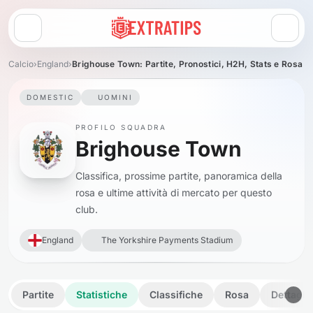
Apri menu
Calcio
›
England
›
Brighouse Town: Partite, Pronostici, H2H, Stats e Rosa
DOMESTIC
UOMINI
PROFILO SQUADRA
Brighouse Town
Classifica, prossime partite, panoramica della
rosa e ultime attività di mercato per questo
club.
England
The Yorkshire Payments Stadium
Partite
Statistiche
Classifiche
Rosa
Dettagli