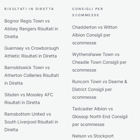
RISULTATI IN DIRETTA
CONSIGLI PER
SCOMMESSE
Bognor Regis Town vs
Chadderton vs Witton
Abbey Rangers Risultati in
Albion Consigli per
Diretta
scommesse
Guernsey vs Crowborough
Wythenshawe Town vs
Athletic Risultati in Diretta
Cheadle Town Consigli per
Barnoldswick Town vs
scommesse
Atherton Collieries Risultati
Runcorn Town vs Dearne &
in Diretta
District Consigli per
Silsden vs Mossley AFC
scommesse
Risultati in Diretta
Tadcaster Albion vs
Ramsbottom United vs
Glossop North End Consigli
South Liverpool Risultati in
per scommesse
Diretta
Nelson vs Stockport