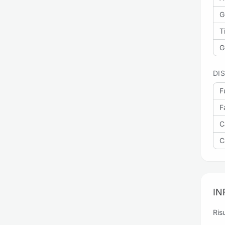
G
Ti
G
DI
F
Fa
C
Ca
IN
Risu