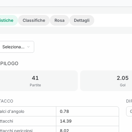
istiche
Classifiche
Rosa
Dettagli
Seleziona
stagione
EPILOGO
riti: Harefield United vs Bowers & Pitsea
41
2.05
Partite
Gol
TACCO
DI
alci d'angolo
0.78
G
ttacchi
14.39
ttacchi pericolosi
8.02