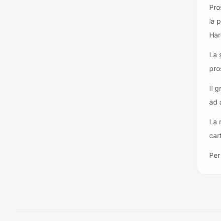
Pro
la 
Har
La 
pro
Il 
ad 
La 
car
Per 
Piè di pagina