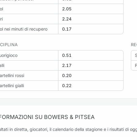
ol
2.05
ri
2.24
ol nei minuti di recupero
0.17
SCIPLINA
RE
uorigioco
0.51
lli
2.17
P
artellini rossi
0.20
rtellini gialli
0.22
FORMAZIONI SU BOWERS & PITSEA
ltati in diretta, giocatori, il calendario della stagione e i risultati di 