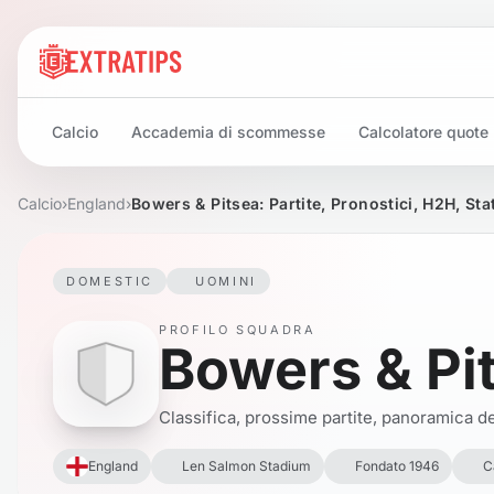
Calcio
Accademia di scommesse
Calcolatore quote
Calcio
›
England
›
Bowers & Pitsea: Partite, Pronostici, H2H, Sta
DOMESTIC
UOMINI
PROFILO SQUADRA
Bowers & Pi
Classifica, prossime partite, panoramica del
England
Len Salmon Stadium
Fondato 1946
C