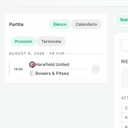
Stat
Partite
Elenco
Calendario
Prossimi
Terminata
AUGUST 8, 2026 · FA CUP
RI
Harefield United vs Bowers & Pitsea
Harefield United
14:00
Aggiungi ai prefe
Bowers & Pitsea
AT
C
A
A