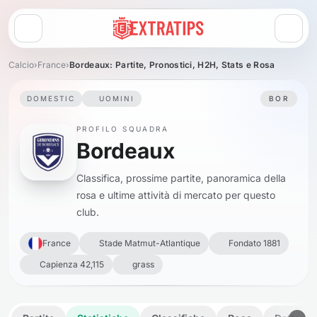
Apri menu
Calcio
›
France
›
Bordeaux: Partite, Pronostici, H2H, Stats e Rosa
DOMESTIC
UOMINI
BOR
PROFILO SQUADRA
Bordeaux
Classifica, prossime partite, panoramica della
rosa e ultime attività di mercato per questo
club.
France
Stade Matmut-Atlantique
Fondato 1881
Capienza 42,115
grass