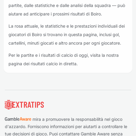
partite, dalle statistiche e dalle analisi della squadra — può
aiutare ad anticipare i prossimi risultati di Boiro.
La rosa attuale, le statistiche e le prestazioni individuali dei
giocatori di Boiro si trovano in questa pagina, inclusi gol,
cartellini, minuti giocati e altro ancora per ogni giocatore.
Per le partite e i risultati di calcio di oggi, visita la nostra
pagina dei risultati calcio in diretta.
Piè di pagina
mira a promuovere la responsabilità nel gioco
d'azzardo. Forniscono informazioni per aiutarti a controllare le
tue decisioni di gioco. Puoi contattare Gamble Aware senza