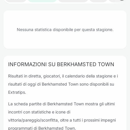
Nessuna statistica disponibile per questa stagione.
INFORMAZIONI SU BERKHAMSTED TOWN
Risultati in diretta, giocatori, il calendario della stagione e i
risultati di oggi di Berkhamsted Town sono disponibili su
Extratips.
La scheda partite di Berkhamsted Town mostra gli ultimi
incontri con statistiche e icone di
vittoria/pareggio/sconfitta, oltre a tutti i prossimi impegni
programmati di Berkhamsted Town.