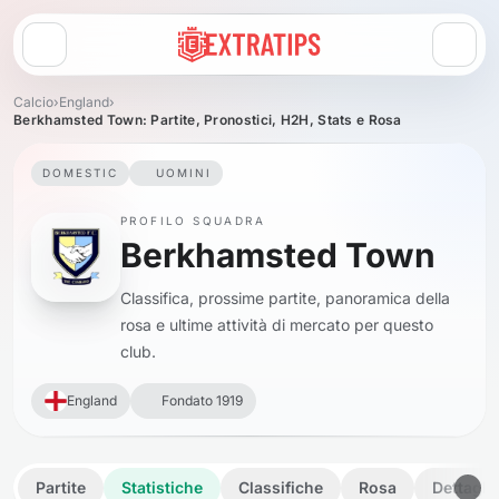
Apri menu
Calcio
›
England
›
Berkhamsted Town: Partite, Pronostici, H2H, Stats e Rosa
DOMESTIC
UOMINI
PROFILO SQUADRA
Berkhamsted Town
Classifica, prossime partite, panoramica della
rosa e ultime attività di mercato per questo
club.
England
Fondato 1919
Partite
Statistiche
Classifiche
Rosa
Dettagli