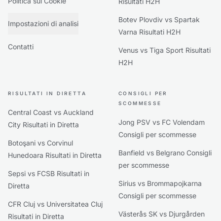
Politica sui Cookie
Risultati H2H
Botev Plovdiv vs Spartak
Impostazioni di analisi
Varna Risultati H2H
Contatti
Venus vs Tiga Sport Risultati
H2H
RISULTATI IN DIRETTA
CONSIGLI PER
SCOMMESSE
Central Coast vs Auckland
Jong PSV vs FC Volendam
City Risultati in Diretta
Consigli per scommesse
Botoşani vs Corvinul
Banfield vs Belgrano Consigli
Hunedoara Risultati in Diretta
per scommesse
Sepsi vs FCSB Risultati in
Sirius vs Brommapojkarna
Diretta
Consigli per scommesse
CFR Cluj vs Universitatea Cluj
Västerås SK vs Djurgården
Risultati in Diretta