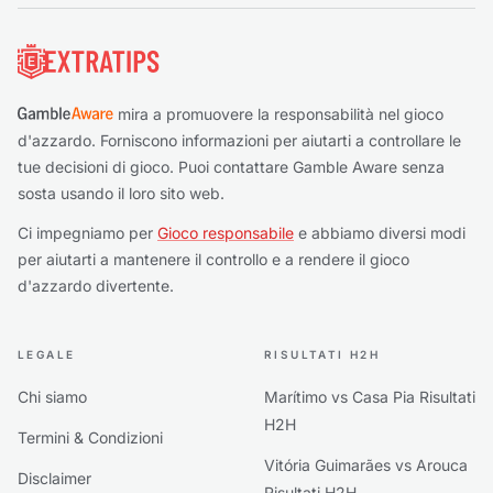
Piè di pagina
mira a promuovere la responsabilità nel gioco
d'azzardo. Forniscono informazioni per aiutarti a controllare le
tue decisioni di gioco. Puoi contattare Gamble Aware senza
sosta usando il loro sito web.
Ci impegniamo per
Gioco responsabile
e abbiamo diversi modi
per aiutarti a mantenere il controllo e a rendere il gioco
d'azzardo divertente.
LEGALE
RISULTATI H2H
Chi siamo
Marítimo vs Casa Pia Risultati
H2H
Termini & Condizioni
Vitória Guimarães vs Arouca
Disclaimer
Risultati H2H