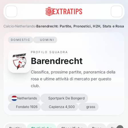
Apri menu
Calcio
›
Netherlands
›
Barendrecht: Partite, Pronostici, H2H, Stats e Rosa
DOMESTIC
UOMINI
PROFILO SQUADRA
Barendrecht
Classifica, prossime partite, panoramica della
rosa e ultime attività di mercato per questo
club.
Netherlands
Sportpark De Bongerd
Fondato 1926
Capienza 4,500
grass