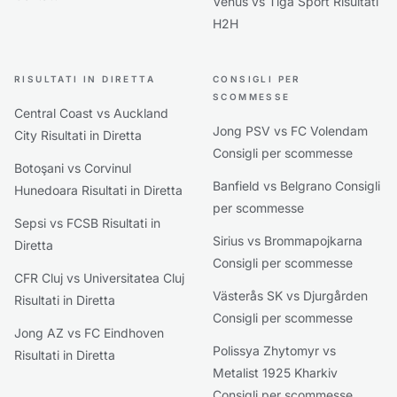
Venus vs Tiga Sport Risultati
H2H
RISULTATI IN DIRETTA
CONSIGLI PER
SCOMMESSE
Central Coast vs Auckland
Jong PSV vs FC Volendam
City Risultati in Diretta
Consigli per scommesse
Botoşani vs Corvinul
Banfield vs Belgrano Consigli
Hunedoara Risultati in Diretta
per scommesse
Sepsi vs FCSB Risultati in
Sirius vs Brommapojkarna
Diretta
Consigli per scommesse
CFR Cluj vs Universitatea Cluj
Västerås SK vs Djurgården
Risultati in Diretta
Consigli per scommesse
Jong AZ vs FC Eindhoven
Polissya Zhytomyr vs
Risultati in Diretta
Metalist 1925 Kharkiv
Consigli per scommesse