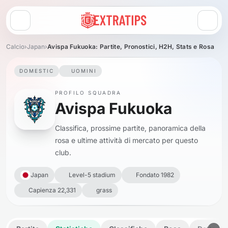
Apri menu
Calcio
›
Japan
›
Avispa Fukuoka: Partite, Pronostici, H2H, Stats e Rosa
DOMESTIC
UOMINI
PROFILO SQUADRA
Avispa Fukuoka
Classifica, prossime partite, panoramica della
rosa e ultime attività di mercato per questo
club.
Japan
Level-5 stadium
Fondato 1982
Capienza 22,331
grass