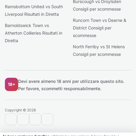
Burscough vs Droylsden
Ramsbottom United vs South
Consigli per scommesse
Liverpool Risultati in Diretta
Runcorn Town vs Dearne &
Barnoldswick Town vs
District Consigli per
Atherton Collieries Risultati in
scommesse
Diretta
North Ferriby vs St Helens
Consigli per scommesse
Devi avere almeno 18 anni per utilizzare questo sito.
18+
Per favore, scommetti responsabilmente.
Copyright © 2026
contact@extratips.com
youtube
twitter
reddit