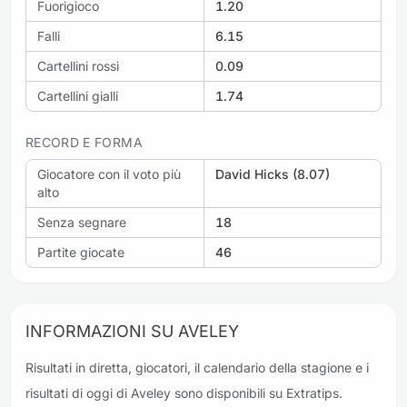
Fuorigioco
1.20
Falli
6.15
Cartellini rossi
0.09
Cartellini gialli
1.74
RECORD E FORMA
Giocatore con il voto più
David Hicks (8.07)
alto
Senza segnare
18
Partite giocate
46
INFORMAZIONI SU AVELEY
Risultati in diretta, giocatori, il calendario della stagione e i
risultati di oggi di Aveley sono disponibili su Extratips.