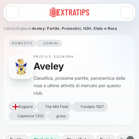
Apri menu
Calcio
›
England
›
Aveley: Partite, Pronostici, H2H, Stats e Rosa
DOMESTIC
UOMINI
PROFILO SQUADRA
Aveley
Classifica, prossime partite, panoramica della
rosa e ultime attività di mercato per questo
club.
England
The Mill Field
Fondato 1927
Capienza 1,100
grass