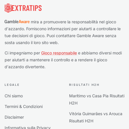
mira a promuovere la responsabilità nel gioco
d'azzardo. Forniscono informazioni per aiutarti a controllare le
tue decisioni di gioco. Puoi contattare Gamble Aware senza
sosta usando il loro sito web.
Ci impegniamo per
Gioco responsabile
e abbiamo diversi modi
per aiutarti a mantenere il controllo e a rendere il gioco
d'azzardo divertente.
LEGALE
RISULTATI H2H
Chi siamo
Marítimo vs Casa Pia Risultati
H2H
Termini & Condizioni
Vitória Guimarães vs Arouca
Disclaimer
Risultati H2H
Informativa sulla Privacy