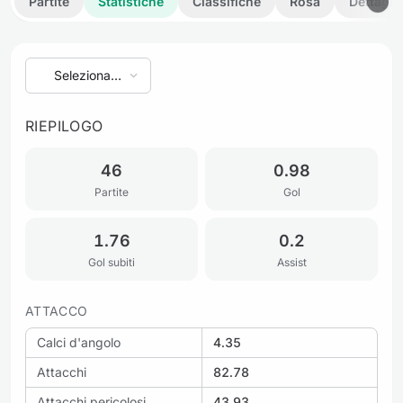
Partite
Statistiche
Classifiche
Rosa
Dettagli
Seleziona
stagione
RIEPILOGO
46
0.98
Partite
Gol
1.76
0.2
Gol subiti
Assist
ATTACCO
Calci d'angolo
4.35
Attacchi
82.78
Attacchi pericolosi
43.93