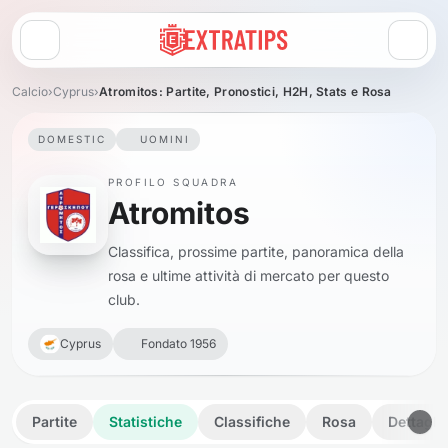
Apri menu
Calcio
›
Cyprus
›
Atromitos: Partite, Pronostici, H2H, Stats e Rosa
DOMESTIC
UOMINI
PROFILO SQUADRA
Atromitos
Classifica, prossime partite, panoramica della
rosa e ultime attività di mercato per questo
club.
Cyprus
Fondato 1956
Partite
Statistiche
Classifiche
Rosa
Dettagli