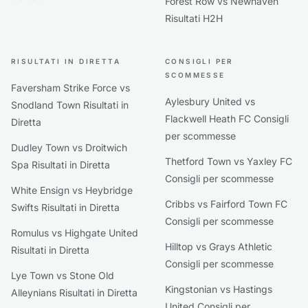
Forest Row vs Newhaven
Risultati H2H
RISULTATI IN DIRETTA
CONSIGLI PER
SCOMMESSE
Faversham Strike Force vs
Aylesbury United vs
Snodland Town Risultati in
Flackwell Heath FC Consigli
Diretta
per scommesse
Dudley Town vs Droitwich
Thetford Town vs Yaxley FC
Spa Risultati in Diretta
Consigli per scommesse
White Ensign vs Heybridge
Cribbs vs Fairford Town FC
Swifts Risultati in Diretta
Consigli per scommesse
Romulus vs Highgate United
Hilltop vs Grays Athletic
Risultati in Diretta
Consigli per scommesse
Lye Town vs Stone Old
Kingstonian vs Hastings
Alleynians Risultati in Diretta
United Consigli per