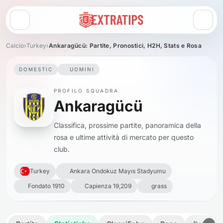
Apri menu
Calcio
›
Turkey
›
Ankaragücü: Partite, Pronostici, H2H, Stats e Rosa
DOMESTIC
UOMINI
PROFILO SQUADRA
Ankaragücü
Classifica, prossime partite, panoramica della
rosa e ultime attività di mercato per questo
club.
Turkey
Ankara Ondokuz Mayıs Stadyumu
Fondato 1910
Capienza 19,209
grass