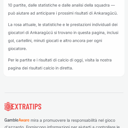
10 partite, dalle statistiche e dalle analisi della squadra —
può aiutare ad anticipare i prossimi risultati di Ankaragücü.
La rosa attuale, le statistiche e le prestazioni individuali dei
giocatori di Ankaragücü si trovano in questa pagina, inclusi
gol, cartellini, minuti giocati e altro ancora per ogni
giocatore.
Per le partite e i risultati di calcio di oggi, visita la nostra
pagina dei risultati calcio in diretta.
Piè di pagina
mira a promuovere la responsabilità nel gioco
d'azzardo. Forniscono informazioni per aiutarti a controllare le