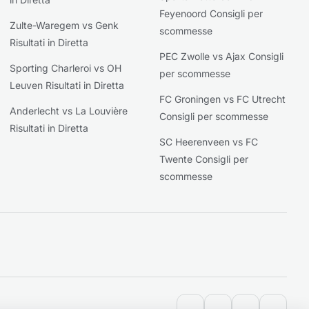
Feyenoord Consigli per
Zulte-Waregem vs Genk
scommesse
Risultati in Diretta
PEC Zwolle vs Ajax Consigli
Sporting Charleroi vs OH
per scommesse
Leuven Risultati in Diretta
FC Groningen vs FC Utrecht
Anderlecht vs La Louvière
Consigli per scommesse
Risultati in Diretta
SC Heerenveen vs FC
Twente Consigli per
scommesse