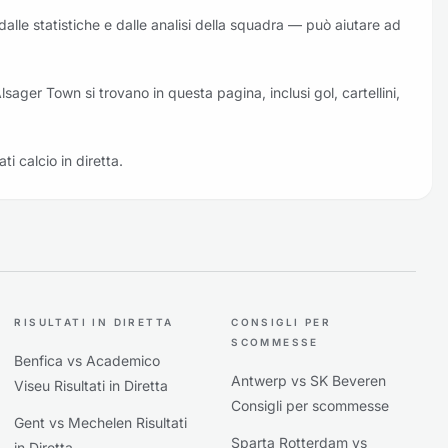
dalle statistiche e dalle analisi della squadra — può aiutare ad
 Alsager Town si trovano in questa pagina, inclusi gol, cartellini,
ati calcio in diretta.
RISULTATI IN DIRETTA
CONSIGLI PER
SCOMMESSE
Benfica vs Academico
Antwerp vs SK Beveren
Viseu Risultati in Diretta
Consigli per scommesse
Gent vs Mechelen Risultati
Sparta Rotterdam vs
in Diretta