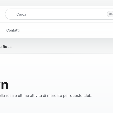
Cerca
⌘
K
Contatti
 e Rosa
wn
la rosa e ultime attività di mercato per questo club.