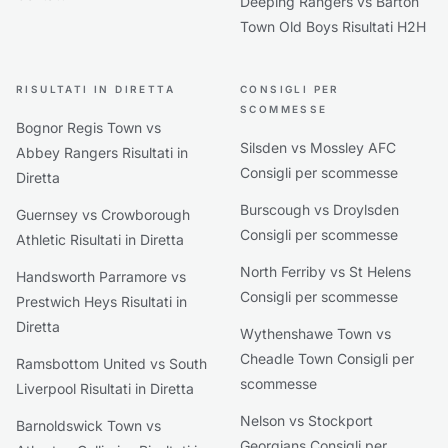
Deeping Rangers vs Barton
Town Old Boys Risultati H2H
RISULTATI IN DIRETTA
CONSIGLI PER
SCOMMESSE
Bognor Regis Town vs
Silsden vs Mossley AFC
Abbey Rangers Risultati in
Consigli per scommesse
Diretta
Burscough vs Droylsden
Guernsey vs Crowborough
Consigli per scommesse
Athletic Risultati in Diretta
North Ferriby vs St Helens
Handsworth Parramore vs
Consigli per scommesse
Prestwich Heys Risultati in
Diretta
Wythenshawe Town vs
Cheadle Town Consigli per
Ramsbottom United vs South
scommesse
Liverpool Risultati in Diretta
Nelson vs Stockport
Barnoldswick Town vs
Georgians Consigli per