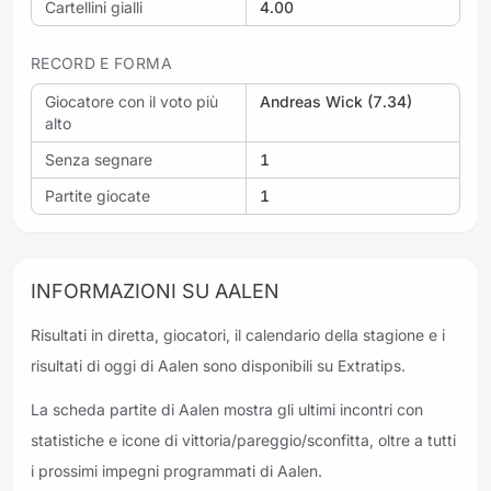
Cartellini gialli
4.00
RECORD E FORMA
Giocatore con il voto più
Andreas Wick (7.34)
alto
Senza segnare
1
Partite giocate
1
INFORMAZIONI SU AALEN
Risultati in diretta, giocatori, il calendario della stagione e i
risultati di oggi di Aalen sono disponibili su Extratips.
La scheda partite di Aalen mostra gli ultimi incontri con
statistiche e icone di vittoria/pareggio/sconfitta, oltre a tutti
i prossimi impegni programmati di Aalen.