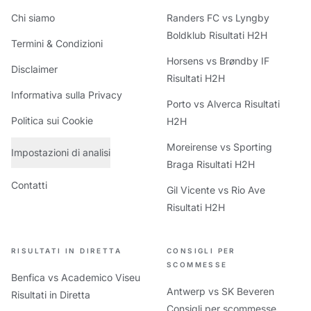
Chi siamo
Randers FC vs Lyngby
Boldklub Risultati H2H
Termini & Condizioni
Horsens vs Brøndby IF
Disclaimer
Risultati H2H
Informativa sulla Privacy
Porto vs Alverca Risultati
Politica sui Cookie
H2H
Moreirense vs Sporting
Impostazioni di analisi
Braga Risultati H2H
Contatti
Gil Vicente vs Rio Ave
Risultati H2H
RISULTATI IN DIRETTA
CONSIGLI PER
SCOMMESSE
Benfica vs Academico Viseu
Antwerp vs SK Beveren
Risultati in Diretta
Consigli per scommesse