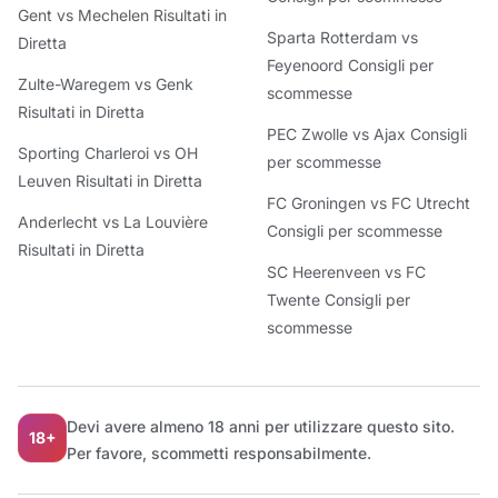
Gent vs Mechelen Risultati in
Sparta Rotterdam vs
Diretta
Feyenoord Consigli per
Zulte-Waregem vs Genk
scommesse
Risultati in Diretta
PEC Zwolle vs Ajax Consigli
Sporting Charleroi vs OH
per scommesse
Leuven Risultati in Diretta
FC Groningen vs FC Utrecht
Anderlecht vs La Louvière
Consigli per scommesse
Risultati in Diretta
SC Heerenveen vs FC
Twente Consigli per
scommesse
Devi avere almeno 18 anni per utilizzare questo sito.
18+
Per favore, scommetti responsabilmente.