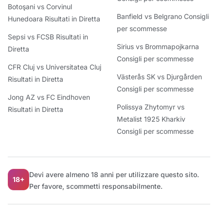
Botoşani vs Corvinul
Banfield vs Belgrano Consigli
Hunedoara Risultati in Diretta
per scommesse
Sepsi vs FCSB Risultati in
Sirius vs Brommapojkarna
Diretta
Consigli per scommesse
CFR Cluj vs Universitatea Cluj
Västerås SK vs Djurgården
Risultati in Diretta
Consigli per scommesse
Jong AZ vs FC Eindhoven
Polissya Zhytomyr vs
Risultati in Diretta
Metalist 1925 Kharkiv
Consigli per scommesse
Devi avere almeno 18 anni per utilizzare questo sito.
18+
Per favore, scommetti responsabilmente.