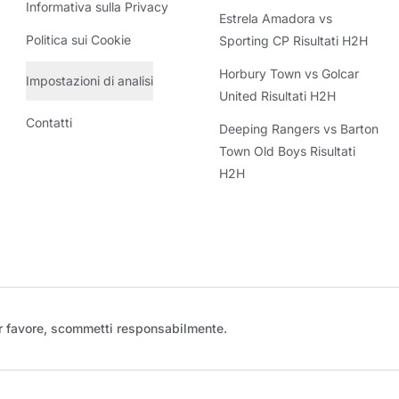
Informativa sulla Privacy
Estrela Amadora vs
Politica sui Cookie
Sporting CP Risultati H2H
Horbury Town vs Golcar
Impostazioni di analisi
United Risultati H2H
Contatti
Deeping Rangers vs Barton
Town Old Boys Risultati
H2H
r favore, scommetti responsabilmente.