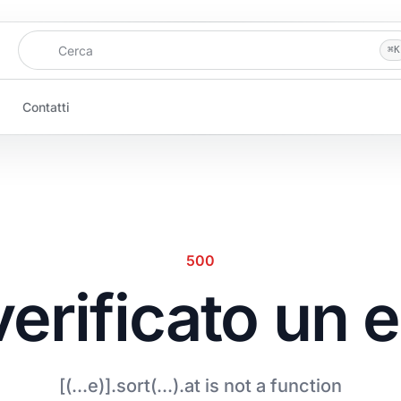
Cerca
⌘
K
Contatti
500
verificato un 
[(...e)].sort(...).at is not a function