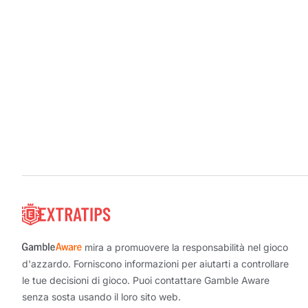
Piè di pagina
mira a promuovere la responsabilità nel gioco
d'azzardo. Forniscono informazioni per aiutarti a controllare
le tue decisioni di gioco. Puoi contattare Gamble Aware
senza sosta usando il loro sito web.