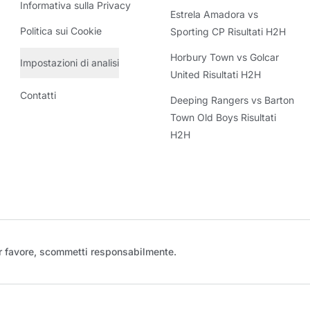
Informativa sulla Privacy
Estrela Amadora vs
Politica sui Cookie
Sporting CP Risultati H2H
Horbury Town vs Golcar
Impostazioni di analisi
United Risultati H2H
Contatti
Deeping Rangers vs Barton
Town Old Boys Risultati
H2H
r favore, scommetti responsabilmente.