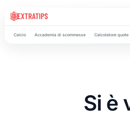
Calcio
Accademia di scommesse
Calcolatore quote
Si è 